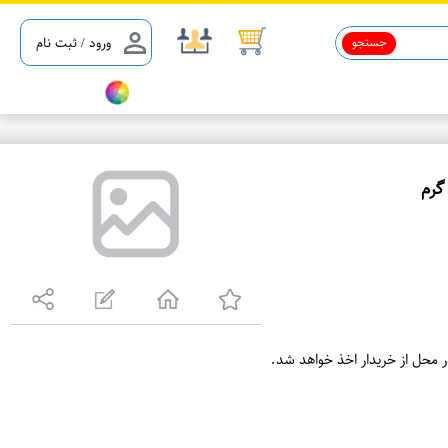
جستجو
ورود / ثبت نام
ع
م
د
ه
ف
ر
ر محل از خریدار اخذ خواهد شد.
و
ش
ی