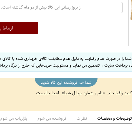
ت
از بروز رسانی این کالا بیش از دو ماه گذشته است. 
ه
ر
ا
ارتباط ب
ن
ا
ص
 شما را در صورت عدم رضایت به دلیل عدم مطابقت کالای خریداری شده با کالای 
ف
اه پرداخت سایت ، تضمین می نماید و مسئولیت خریدهایی که خارج از درگاه پرداخ
ه
ا
شما هم فروشنده این کالا شوید
ن
 کنید واقعا جای
نام و شماره موبایل شما
اینجا خالیست
ا
ص
ف
ه
توضیحات و مختصات
نظرات
فروشنده می شوم
بازاریاب می شوم
ا