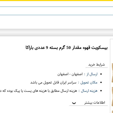
ماینوکسیدیل 5%
 هست
بیسکویت قهوه مقدار 50 گرم بسته 9 عددی باراکا
ع
م
شرایط خرید
د
ه
ارسال از :
اصفهان
-
اصفهان
ف
مکان تحویل :
سراسر ایران قابل تحویل می باشد
ر
هزینه ارسال :
هزینه ارسال مطابق با هزینه های پست یا پیک بوده که د
و
ش
اطلاعات بیشتر
❯
ی