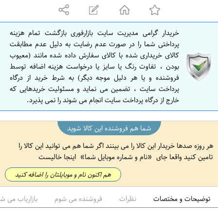
ه
ا
ن
خریدار گرامی مدیریت سایت بازارفوری بازگشت تمام هزینه
ا
پرداختی شما را در صورت عدم رضایت به دلیل عدم مطابقت
ص
کالای خریداری شده با کالای سفارش داده شده مانند (معیوب
بودن ، تفاوت رنگ یا سایز یا درخواست هزینه اضافه توسط
ف
فروشنده و یا هر دلیل موجه دیگر) به شرط خرید از درگاه
ه
پرداخت سایت ، تضمین می نماید و مسئولیت خریدهایی که
ا
خارج از درگاه پرداخت سایت انجام می شوند را نمی پذیرد.
ن
شما هم فروشنده این کالا شوید
هر روزه صدها خریدار این کالا را می بینند اگر شما هم می توانید این کالا را
تامین کنید واقعا جای
نام و شماره موبایل شما
اینجا خالیست
هم اکنون نام و موبایلتان را اضافه کنید
توضیحات و مختصات
نظرات
فروشنده می شوم
بازاریاب می ش