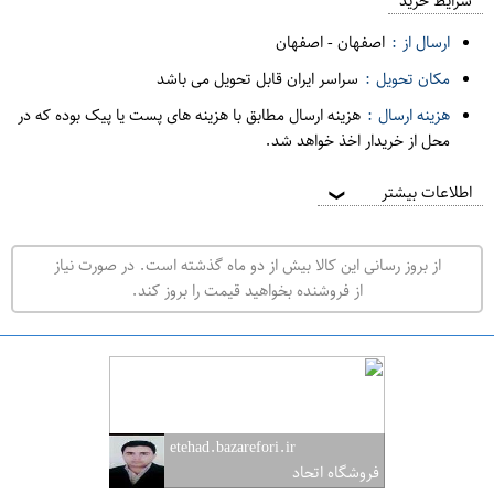
م
شرایط خرید
د
ارسال از :
اصفهان
-
اصفهان
ه
مکان تحویل :
سراسر ایران قابل تحویل می باشد
ف
هزینه ارسال :
هزینه ارسال مطابق با هزینه های پست یا پیک بوده که در
ر
محل از خریدار اخذ خواهد شد.
و
ش
اطلاعات بیشتر
❯
ی
ت
از بروز رسانی این کالا بیش از دو ماه گذشته است. در صورت نیاز
ه
از فروشنده بخواهید قیمت را بروز کند.
ر
ا
ن
ا
ص
etehad.bazarefori.ir
ف
فروشگاه اتحاد