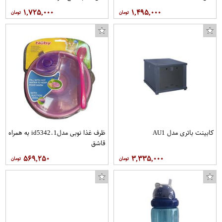
۱,۷۲۵,۰۰۰
۱,۴۹۵,۰۰۰
کابینت باتری مدل AU1
ظرف غذا نوبی مدلid5342.1 به همراه
قاشق
۵۶۹,۲۵۰
۳,۳۳۵,۰۰۰