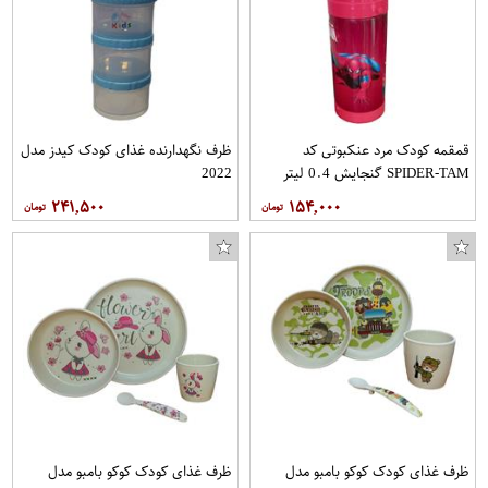
قمقمه کودک مرد عنکبوتی کد
ظرف نگهدارنده غذای کودک کیدز مدل
SPIDER-TAM گنجایش 0.4 لیتر
2022
۲۴۱,۵۰۰
۱۵۴,۰۰۰
فیلتر روغن خودرو آرو مدل 50755 مناسب برای برلیانس H330 به همراه فیلتر هوا
ساک خرید مدل LDER کد PRPL
ظرف غذای کودک کوکو بامبو مدل
ظرف غذای کودک کوکو بامبو مدل