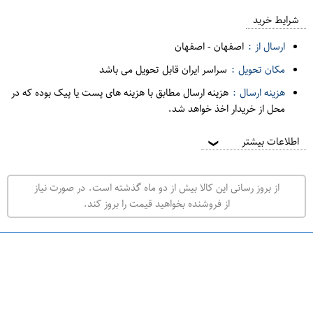
ع
م
شرایط خرید
د
ارسال از :
اصفهان
-
اصفهان
ه
مکان تحویل :
سراسر ایران قابل تحویل می باشد
ف
هزینه ارسال :
هزینه ارسال مطابق با هزینه های پست یا پیک بوده که در
ر
محل از خریدار اخذ خواهد شد.
و
ش
اطلاعات بیشتر
❯
ی
ت
از بروز رسانی این کالا بیش از دو ماه گذشته است. در صورت نیاز
ه
از فروشنده بخواهید قیمت را بروز کند.
ر
ا
ن
undefined
ا
ص