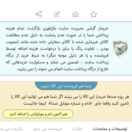
ف
ه
ا
ن
خریدار گرامی مدیریت سایت بازارفوری بازگشت تمام هزینه
ا
پرداختی شما را در صورت عدم رضایت به دلیل عدم مطابقت
ص
کالای خریداری شده با کالای سفارش داده شده مانند (معیوب
بودن ، تفاوت رنگ یا سایز یا درخواست هزینه اضافه توسط
ف
فروشنده و یا هر دلیل موجه دیگر) به شرط خرید از درگاه
ه
پرداخت سایت ، تضمین می نماید و مسئولیت خریدهایی که
ا
خارج از درگاه پرداخت سایت انجام می شوند را نمی پذیرد.
ن
شما هم فروشنده این کالا شوید
هر روزه صدها خریدار این کالا را می بینند اگر شما هم می توانید این کالا را
تامین کنید واقعا جای
نام و شماره موبایل شما
اینجا خالیست
هم اکنون نام و موبایلتان را اضافه کنید
توضیحات و مختصات
نظرات
فروشنده می شوم
بازاریاب می ش