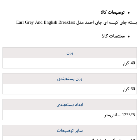
توضیحات کالا
بسته چای کیسه ای چای احمد مدل Earl Grey And English Breakfast
مختصات کالا
وزن
40 گرم
وزن بسته‌بندی
60 گرم
ابعاد بسته‌بندی
5*5*12 سانتی‌متر
سایر توضیحات
سفره یکبار مصرف مدل عرفان کد 1652239 رول 40 متری