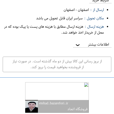
م
شرایط خرید
د
ارسال از :
اصفهان
-
اصفهان
ه
مکان تحویل :
سراسر ایران قابل تحویل می باشد
ف
هزینه ارسال :
هزینه ارسال مطابق با هزینه های پست یا پیک بوده که در
ر
محل از خریدار اخذ خواهد شد.
و
ش
اطلاعات بیشتر
❯
ی
ت
از بروز رسانی این کالا بیش از دو ماه گذشته است. در صورت نیاز
ه
از فروشنده بخواهید قیمت را بروز کند.
ر
ا
ن
ا
ص
etehad.bazarefori.ir
ف
فروشگاه اتحاد