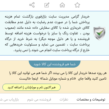
ه
ا
ن
خریدار گرامی مدیریت سایت بازارفوری بازگشت تمام هزینه
ا
پرداختی شما را در صورت عدم رضایت به دلیل عدم مطابقت
ص
کالای خریداری شده با کالای سفارش داده شده مانند (معیوب
بودن ، تفاوت رنگ یا سایز یا درخواست هزینه اضافه توسط
ف
فروشنده و یا هر دلیل موجه دیگر) به شرط خرید از درگاه
ه
پرداخت سایت ، تضمین می نماید و مسئولیت خریدهایی که
ا
خارج از درگاه پرداخت سایت انجام می شوند را نمی پذیرد.
ن
شما هم فروشنده این کالا شوید
هر روزه صدها خریدار این کالا را می بینند اگر شما هم می توانید این کالا را
تامین کنید واقعا جای
نام و شماره موبایل شما
اینجا خالیست
هم اکنون نام و موبایلتان را اضافه کنید
توضیحات و مختصات
نظرات
فروشنده می شوم
بازاریاب می ش