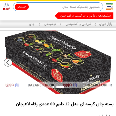
جستجو
ماینوکسیدیل 5%
قاب آیفون 13
پیشنهادهای ما رو برای کسب درآمد ببین
بازار فوری
خوردنی و آشامیدنی
نوشیدنی
چای
❯
❯
❯
بسته چای کیسه ای مدل 12 طعم 60 عددی رفاه لاهیجان
ع