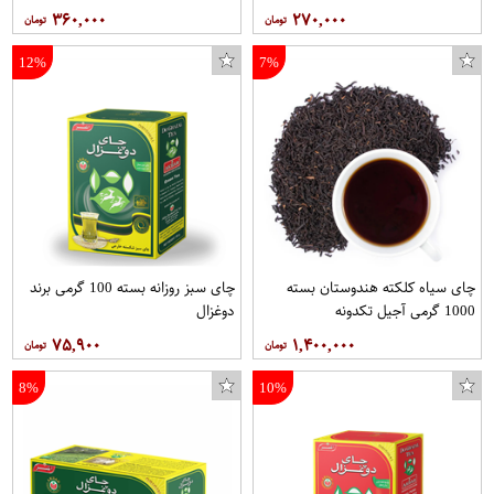
۳۶۰,۰۰۰
۲۷۰,۰۰۰
12%
7%
کاور لوپی مدل AB-001 مناسب برای گوشی موبایل سامسونگ Galaxy S6 Edge
صابون ضد باکتری گلمر مدل Eucalyptus وزن 100 گرم
چای سیاه کلکته هندوستان بسته
چای سبز روزانه بسته 100 گرمی برند
1000 گرمی آجیل تکدونه
دوغزال
۷۵,۹۰۰
۱,۴۰۰,۰۰۰
8%
10%