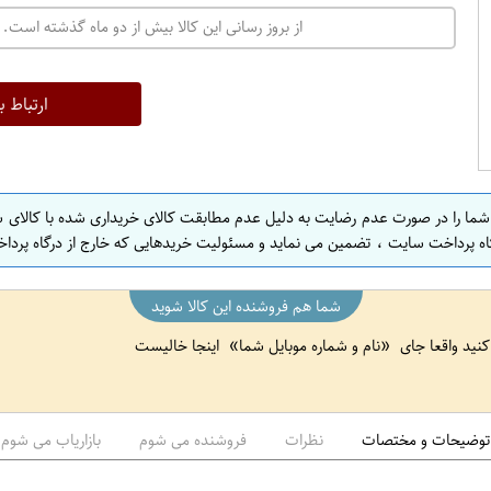
ت
از بروز رسانی این کالا بیش از دو ماه گذشته است. 
ه
ر
ا
ارتباط ب
ن
ا
ص
 شما را در صورت عدم رضایت به دلیل عدم مطابقت کالای خریداری شده با کالای 
ف
اه پرداخت سایت ، تضمین می نماید و مسئولیت خریدهایی که خارج از درگاه پرداخ
ه
ا
شما هم فروشنده این کالا شوید
ن
 کنید واقعا جای
نام و شماره موبایل شما
اینجا خالیست
ا
ص
ف
ه
توضیحات و مختصات
نظرات
فروشنده می شوم
بازاریاب می شوم
ا