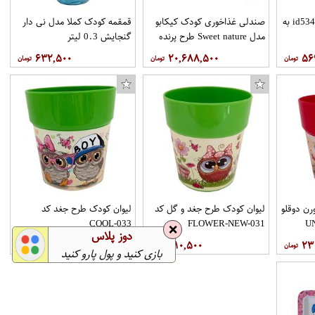
ظرف غذا نوبی مدلid5342.1 به
صندلی غذاخوری کودک کیکابو
قمقمه کودک کملا مدل نی دار
مدل Sweet nature طرح پرنده
گنجایش 0.3 لیتر
۶۳۲,۵۰۰
۲۰,۶۸۸,۵۰۰
۵۶
برچسب بدنه خودرو کد S242 سایز 50x40
پیکسل ماسا دیزاین طرح قلب کد ASF09
رن دوقلو
لیوان کودک طرح جغد و گل کد
لیوان کودک طرح جغد کد
COOL-033
FLOWER-NEW-031
❌
دوز پلاس
۳۵۶,۵۰۰
۳۱۰,۵۰۰
۲۳
بازی کنید و پول پارو کنید