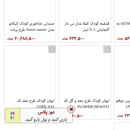
ظرف غذا نوبی مدلid5342.1 به
قمقمه کودک کملا مدل نی دار
صندلی غذاخوری کودک کیکابو
گنجایش 0.3 لیتر
مدل Sweet nature طرح پرنده
۲۰,۶۸۸,۵۰۰
۶۳۲,۵۰۰
۵۶
کفش راحتی زنانه اسپرت من کد 4-13011
رن دوقلو
لیوان کودک طرح جغد و گل کد
لیوان کودک طرح جغد کد
COOL-033
FLOWER-NEW-031
❌
دوز پلاس
۳۵۶,۵۰۰
۳۱۰,۵۰۰
۲۳
بازی کنید و پول پارو کنید