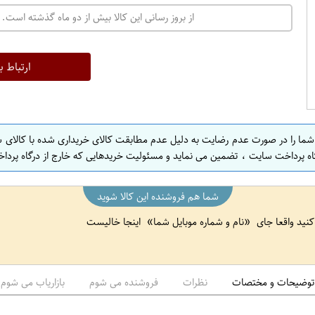
ت
از بروز رسانی این کالا بیش از دو ماه گذشته است. 
ه
ر
ا
ارتباط ب
ن
ا
ص
 شما را در صورت عدم رضایت به دلیل عدم مطابقت کالای خریداری شده با کالای 
ف
اه پرداخت سایت ، تضمین می نماید و مسئولیت خریدهایی که خارج از درگاه پرداخ
ه
ا
شما هم فروشنده این کالا شوید
ن
 کنید واقعا جای
نام و شماره موبایل شما
اینجا خالیست
ا
ص
ف
ه
توضیحات و مختصات
نظرات
فروشنده می شوم
بازاریاب می شوم
ا