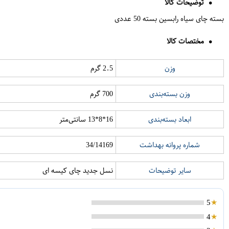
توضیحات کالا
بسته چای سیاه رابسین بسته 50 عددی
مختصات کالا
وزن
2.5 گرم
وزن بسته‌بندی
700 گرم
ابعاد بسته‌بندی
16*8*13 سانتی‌متر
شماره پروانه بهداشت
34/14169
سایر توضیحات
نسل جدید چای کیسه ای
5
4