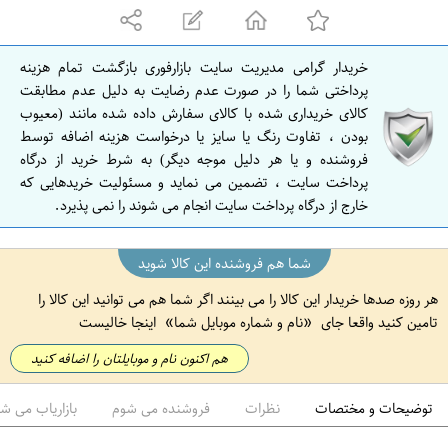
ه
ا
ن
خریدار گرامی مدیریت سایت بازارفوری بازگشت تمام هزینه
ا
پرداختی شما را در صورت عدم رضایت به دلیل عدم مطابقت
ص
کالای خریداری شده با کالای سفارش داده شده مانند (معیوب
بودن ، تفاوت رنگ یا سایز یا درخواست هزینه اضافه توسط
ف
فروشنده و یا هر دلیل موجه دیگر) به شرط خرید از درگاه
ه
پرداخت سایت ، تضمین می نماید و مسئولیت خریدهایی که
ا
خارج از درگاه پرداخت سایت انجام می شوند را نمی پذیرد.
ن
شما هم فروشنده این کالا شوید
هر روزه صدها خریدار این کالا را می بینند اگر شما هم می توانید این کالا را
تامین کنید واقعا جای
نام و شماره موبایل شما
اینجا خالیست
هم اکنون نام و موبایلتان را اضافه کنید
توضیحات و مختصات
نظرات
فروشنده می شوم
بازاریاب می ش