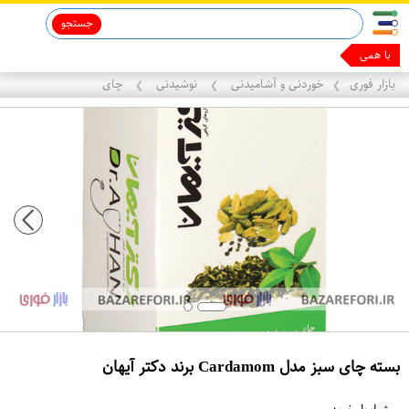
جستجو
قاب آیفون 13
ماینوکسیدیل 5%
با همین گوشیت
بازار فوری
خوردنی و آشامیدنی
نوشیدنی
چای
❯
❯
❯
بسته چای سبز مدل Cardamom برند دکتر آیهان
ع