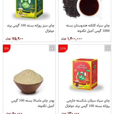
نرم افزار آنتی ویروس بیت دیفندر نسخه اینترنت سکیوریتی 2020 یک کاربره 1 ساله
مته فلز تابا مدل DIN338D05 سایز 5 میلیمتر
زیرپوش مردانه گارسی کد BL1 بسته 2 عددی
چای سیاه کلکته هندوستان بسته
چای سبز روزانه بسته 100 گرمی برند
1000 گرمی آجیل تکدونه
دوغزال
۷۵,۹۰۰
۱,۴۰۰,۰۰۰
9%
10%
چای سیاه سیلان شکسته خارجی
پودر چای ماسالا بسته 100 گرمی
روزانه بسته 100 گرمی برند دوغزال
آجیل تکدونه
۵۰,۰۰۰
۱۳۰,۰۰۰