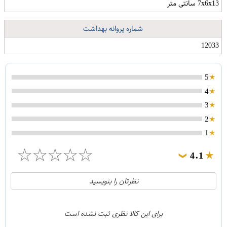
7x6x13 سانتی متر
شماره پروانه بهداشت
12033
5
4
3
2
1
☆
☆
☆
☆
☆
4.1
❯
21
5
نظرتان را بنویسید
2
4
1
3
برای این کالا نظری ثبت نشده است