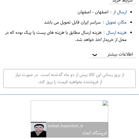
م
شرایط خرید
د
ارسال از :
اصفهان
-
اصفهان
ه
مکان تحویل :
سراسر ایران قابل تحویل می باشد
ف
هزینه ارسال :
هزینه ارسال مطابق با هزینه های پست یا پیک بوده که در
ر
محل از خریدار اخذ خواهد شد.
و
ش
اطلاعات بیشتر
❯
ی
ت
از بروز رسانی این کالا بیش از دو ماه گذشته است. در صورت نیاز
ه
از فروشنده بخواهید قیمت را بروز کند.
ر
ا
ن
ا
ص
etehad.bazarefori.ir
ف
فروشگاه اتحاد