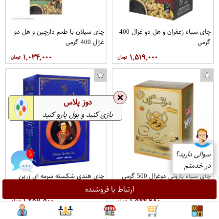
چای سیاه زعفران و هل دو غزال 400
چای سیلان با طعم دارچین و هل دو
گرمی
غزال 400 گرمی
۱,۰۳۴,۰۰۰
۱,۵۱۹,۰۰۰
❌
دوز پلاس
بازی کنید و پول پارو کنید
❌
سوالی دارید؟
3
در خدمتم
چای سیاه باروتی دوغزال 500 گرمی
چای هندی شکسته سرمه ای زرین
500 گرمی
ارتباط با فروشنده
۱,۲۵۷,۵۰۰
۱,۵۴۴,۹۸۰