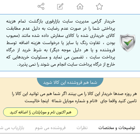
ه
ا
ن
خریدار گرامی مدیریت سایت بازارفوری بازگشت تمام هزینه
ا
پرداختی شما را در صورت عدم رضایت به دلیل عدم مطابقت
ص
کالای خریداری شده با کالای سفارش داده شده مانند (معیوب
بودن ، تفاوت رنگ یا سایز یا درخواست هزینه اضافه توسط
ف
فروشنده و یا هر دلیل موجه دیگر) به شرط خرید از درگاه
ه
پرداخت سایت ، تضمین می نماید و مسئولیت خریدهایی که
ا
خارج از درگاه پرداخت سایت انجام می شوند را نمی پذیرد.
ن
شما هم فروشنده این کالا شوید
هر روزه صدها خریدار این کالا را می بینند اگر شما هم می توانید این کالا را
تامین کنید واقعا جای
نام و شماره موبایل شما
اینجا خالیست
هم اکنون نام و موبایلتان را اضافه کنید
توضیحات و مختصات
نظرات
فروشنده می شوم
بازاریاب می ش