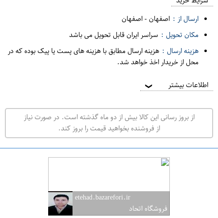
م
شرایط خرید
د
ارسال از :
اصفهان
-
اصفهان
ه
مکان تحویل :
سراسر ایران قابل تحویل می باشد
ف
هزینه ارسال :
هزینه ارسال مطابق با هزینه های پست یا پیک بوده که در
ر
محل از خریدار اخذ خواهد شد.
و
ش
اطلاعات بیشتر
❯
ی
ت
از بروز رسانی این کالا بیش از دو ماه گذشته است. در صورت نیاز
ه
از فروشنده بخواهید قیمت را بروز کند.
ر
ا
ن
ا
ص
etehad.bazarefori.ir
ف
فروشگاه اتحاد