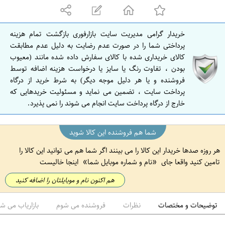
ه
ا
ن
خریدار گرامی مدیریت سایت بازارفوری بازگشت تمام هزینه
ا
پرداختی شما را در صورت عدم رضایت به دلیل عدم مطابقت
ص
کالای خریداری شده با کالای سفارش داده شده مانند (معیوب
بودن ، تفاوت رنگ یا سایز یا درخواست هزینه اضافه توسط
ف
فروشنده و یا هر دلیل موجه دیگر) به شرط خرید از درگاه
ه
پرداخت سایت ، تضمین می نماید و مسئولیت خریدهایی که
ا
خارج از درگاه پرداخت سایت انجام می شوند را نمی پذیرد.
ن
شما هم فروشنده این کالا شوید
هر روزه صدها خریدار این کالا را می بینند اگر شما هم می توانید این کالا را
تامین کنید واقعا جای
نام و شماره موبایل شما
اینجا خالیست
هم اکنون نام و موبایلتان را اضافه کنید
توضیحات و مختصات
نظرات
فروشنده می شوم
بازاریاب می ش