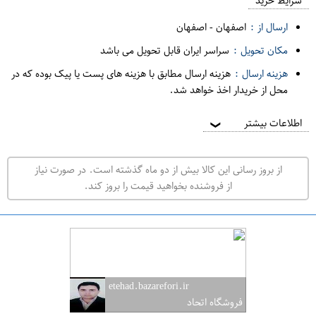
م
شرایط خرید
د
ارسال از :
اصفهان
-
اصفهان
ه
مکان تحویل :
سراسر ایران قابل تحویل می باشد
ف
هزینه ارسال :
هزینه ارسال مطابق با هزینه های پست یا پیک بوده که در
ر
محل از خریدار اخذ خواهد شد.
و
ش
اطلاعات بیشتر
❯
ی
ت
از بروز رسانی این کالا بیش از دو ماه گذشته است. در صورت نیاز
ه
از فروشنده بخواهید قیمت را بروز کند.
ر
ا
ن
ا
ص
etehad.bazarefori.ir
ف
فروشگاه اتحاد