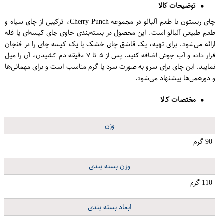
توضیحات کالا
چای ریستون با طعم آلبالو در مجموعه Cherry Punch، ترکیبی از چای سیاه و
طعم طبیعی آلبالو است. این محصول در بسته‌بندی حاوی چای کیسه‌ای یا فله
ارائه می‌شود. برای تهیه، یک قاشق چای خشک یا یک کیسه چای را در فنجان
قرار داده و آب جوش اضافه کنید. پس از ۵ تا ۷ دقیقه دم کشیدن، آن را میل
نمایید. این چای برای سرو به صورت سرد یا گرم مناسب است و برای مهمانی‌ها
و دورهمی‌ها پیشنهاد می‌شود.
مختصات کالا
وزن
90 گرم
وزن بسته بندی
110 گرم
ابعاد بسته بندی
واریابل گرین دات مدل GDDM-2A-3P-V توان 1500VA
دستبند طلا 18 عیار گرامی گالری مدل B702