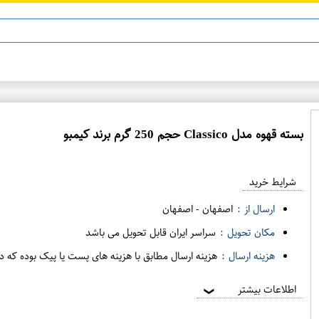
ن 13
ماینوکسیدیل 5%
بسته قهوه مدل Classico حجم 250 گرم برند کیمبو
ع
م
شرایط خرید
د
ه
ارسال از :
اصفهان
-
اصفهان
ف
مکان تحویل :
سراسر ایران قابل تحویل می باشد
ر
هزینه ارسال :
هزینه ارسال مطابق با هزینه های پست یا پیک بوده که د
و
ش
اطلاعات بیشتر
❯
ی