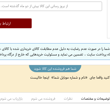
ت
از بروز رسانی این کالا بیش از دو ماه گذشته است. 
ه
ر
ا
ارتباط ب
ن
ا
ص
 شما را در صورت عدم رضایت به دلیل عدم مطابقت کالای خریداری شده با کالای 
ف
اه پرداخت سایت ، تضمین می نماید و مسئولیت خریدهایی که خارج از درگاه پرداخ
ه
ا
شما هم فروشنده این کالا شوید
ن
 کنید واقعا جای
نام و شماره موبایل شما
اینجا خالیست
ا
ص
ف
ه
توضیحات و مختصات
نظرات
فروشنده می شوم
بازاریاب می شوم
ا