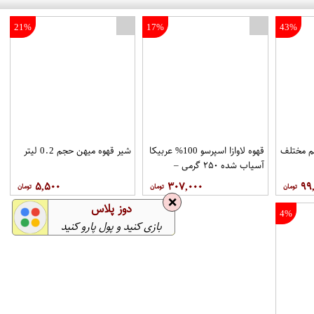
21%
17%
43%
انگشتر زنانه مدل قو کد G01
نی فوری 6 طعم مختلف
قهوه لاوازا اسپرسو 100% عربیکا
شیر قهوه میهن حجم 0.2 لیتر
آسیاب شده ۲۵۰ گرمی –
LAVAZZA
۵,۵۰۰
۳۰۷,۰۰۰
۹۹
❌
دوز پلاس
4%
بازی کنید و پول پارو کنید