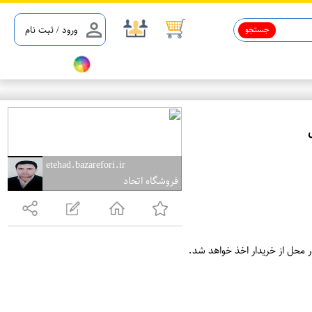
جستجو
ورود / ثبت نام
ع
م
etehad.bazarefori.ir
فروشگاه اتحاد
د
ه
ف
ر
ر محل از خریدار اخذ خواهد شد.
و
ش
ی