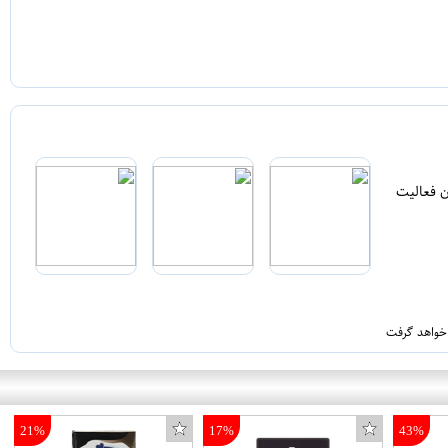
ن فعالیت
 خواهد گرفت
21%
17%
43%