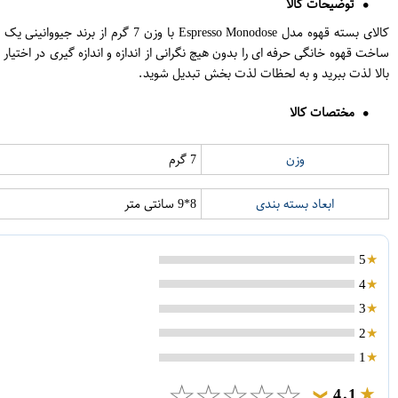
توضیحات کالا
کالای بسته قهوه مدل so Monodose
بالا لذت ببرید و به لحظات لذت بخش تبدیل شوید.
مختصات کالا
وزن
7 گرم
ابعاد بسته بندی
8*9 سانتی متر
5
4
3
2
1
☆
☆
☆
☆
☆
4.1
❯