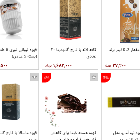
شیر قهوه مقدار 0.2 لیتر برند
کافه لاته با قارچ گانودرما ۲۰
قهوه لیوا
عددی
(بسته 5 عددی)
,۵۰۰
۱,۶۸۲,۰۰۰
۲۷,۲۰۰
4%
5%
ه نرو آمارو مدل
قهوه هسته خرما برای کاهش
 عددی
قند خون فراورده های بان
عددی