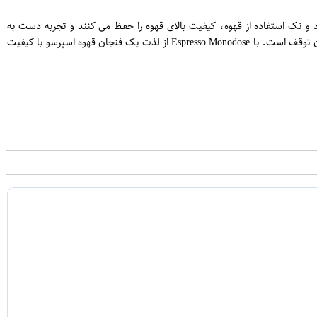
ن
بسته های منحصر به فرد و تک استفاده از قهوه، کیفیت بالای قهوه را حفظ می کنند و تجربه دست به
ساخت قهوه خانگی حرفه ای را بدون هیچ نگرانی از اندازه و اندازه گیری در اختیار شما قرار می دهند. طعم و ارزش این قهوه از تولید تا مصرف برای عشاق قهوه بدون توقف است. با Espresso Monodose از لذت یک فنجان قهوه اسپرسو با کیفیت