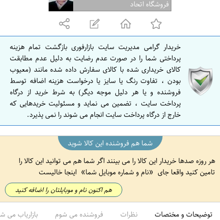
ف
فروشگاه اتحاد
ه
ا
ن
خریدار گرامی مدیریت سایت بازارفوری بازگشت تمام هزینه
ا
پرداختی شما را در صورت عدم رضایت به دلیل عدم مطابقت
ص
کالای خریداری شده با کالای سفارش داده شده مانند (معیوب
بودن ، تفاوت رنگ یا سایز یا درخواست هزینه اضافه توسط
ف
فروشنده و یا هر دلیل موجه دیگر) به شرط خرید از درگاه
ه
پرداخت سایت ، تضمین می نماید و مسئولیت خریدهایی که
ا
خارج از درگاه پرداخت سایت انجام می شوند را نمی پذیرد.
ن
شما هم فروشنده این کالا شوید
هر روزه صدها خریدار این کالا را می بینند اگر شما هم می توانید این کالا را
تامین کنید واقعا جای
نام و شماره موبایل شما
اینجا خالیست
هم اکنون نام و موبایلتان را اضافه کنید
توضیحات و مختصات
نظرات
فروشنده می شوم
بازاریاب می ش