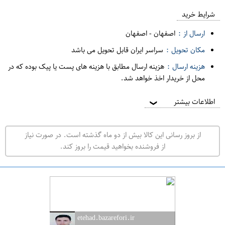
ع
م
شرایط خرید
د
ارسال از :
اصفهان
-
اصفهان
ه
مکان تحویل :
سراسر ایران قابل تحویل می باشد
ف
هزینه ارسال :
هزینه ارسال مطابق با هزینه های پست یا پیک بوده که در
ر
محل از خریدار اخذ خواهد شد.
و
ش
اطلاعات بیشتر
❯
ی
ت
از بروز رسانی این کالا بیش از دو ماه گذشته است. در صورت نیاز
ه
از فروشنده بخواهید قیمت را بروز کند.
ر
ا
ن
ا
ص
etehad.bazarefori.ir