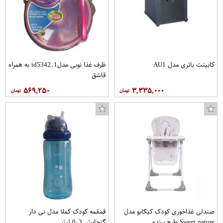
کابینت باتری مدل AU1
ظرف غذا نوبی مدلid5342.1 به همراه
قاشق
۵۶۹,۲۵۰
۳,۳۳۵,۰۰۰
صندلی غذاخوری کودک کیکابو مدل
قمقمه کودک کملا مدل نی دار
Sweet nature طرح پرنده
گنجایش 0.3 لیتر