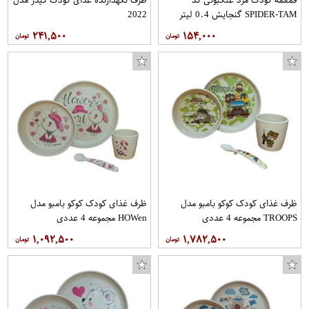
SPIDER-TAM گنجایش 0.4 لیتر
2022
۲۴۱,۵۰۰
۱۵۴,۰۰۰
ظرف غذای کودک کوکو بامبو مدل
ظرف غذای کودک کوکو بامبو مدل
TROOPS مجموعه 4 عددی
HOWen مجموعه 4 عددی
کابل تبدیل USB به microUSB مدل 5576 طول 1 متر
اسپری رنگ سبز دوپلی کالر مدل RAL 6018 حجم 400 میلی لیتر
۱,۰۹۲,۵۰۰
۱,۷۸۲,۵۰۰