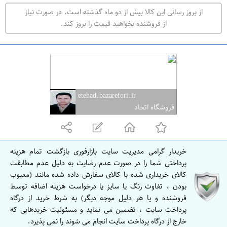
ت
از بروز رسانی این کالا بیش از دو ماه گذشته است. در صورت نیاز
ه
از فروشنده بخواهید قیمت را بروز کند.
ر
ا
ن
ا
ص
etehad.bazarefori.ir
ف
فروشگاه اتحاد
ه
ا
ن
خریدار گرامی مدیریت سایت بازارفوری بازگشت تمام هزینه
ا
پرداختی شما را در صورت عدم رضایت به دلیل عدم مطابقت
ص
کالای خریداری شده با کالای سفارش داده شده مانند (معیوب
بودن ، تفاوت رنگ یا سایز یا درخواست هزینه اضافه توسط
ف
فروشنده و یا هر دلیل موجه دیگر) به شرط خرید از درگاه
ه
پرداخت سایت ، تضمین می نماید و مسئولیت خریدهایی که
ا
خارج از درگاه پرداخت سایت انجام می شوند را نمی پذیرد.