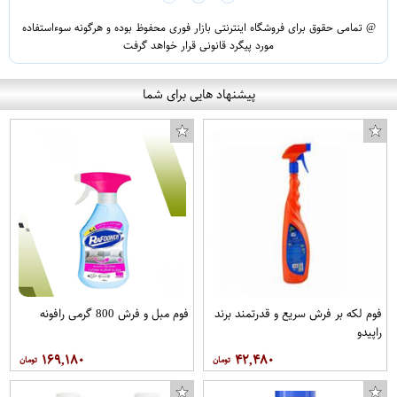
@ تمامی حقوق برای فروشگاه اینترنتی بازار فوری محفوظ بوده و هرگونه سوءاستفاده
مورد پیگرد قانونی قرار خواهد گرفت
پیشنهاد هایی برای شما
ساعت دیواری تانیا مدل ABB کد DLT-B1023
فوم لکه بر فرش سریع و قدرتمند برند
فوم مبل و فرش 800 گرمی رافونه
راپیدو
۱۶۹,۱۸۰
۴۲,۴۸۰