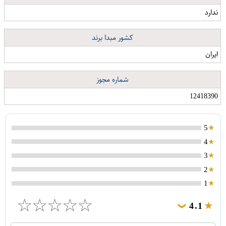
ندارد
کشور مبدا برند
ایران
شماره مجوز
12418390
5
4
3
2
1
☆
☆
☆
☆
☆
4.1
❯