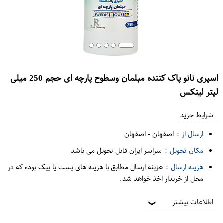
اسپری نانو پاک کننده مبلمان وسطوح پارچه ای حجم 250 میلی
لیتر لینکس
ع
م
شرایط خرید
د
ارسال از :
اصفهان
-
اصفهان
ه
مکان تحویل :
سراسر ایران قابل تحویل می باشد
ف
هزینه ارسال :
هزینه ارسال مطابق با هزینه های پست یا پیک بوده که در
ر
محل از خریدار اخذ خواهد شد.
و
ش
اطلاعات بیشتر
❯
ی