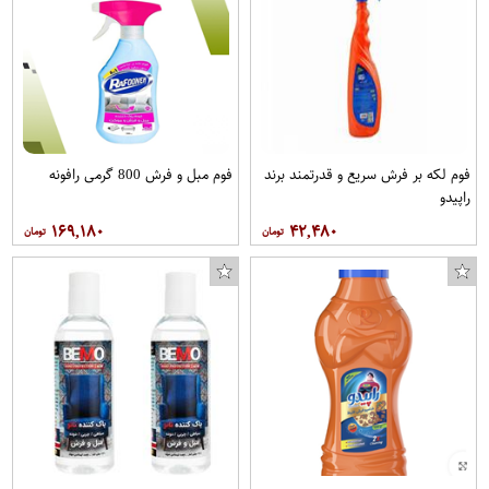
فوم لکه بر فرش سریع و قدرتمند برند
فوم مبل و فرش 800 گرمی رافونه
راپیدو
قیچی آشپزخانه ایکیا مدل مارکبارت مجموعه 2 عددی
۱۶۹,۱۸۰
۴۲,۴۸۰