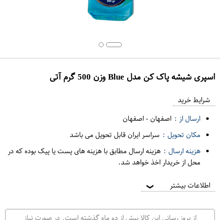
اسپری شیشه پاک کن مدل Blue وزن 500 گرم آتی
ع
م
شرایط خرید
د
ارسال از :
اصفهان
-
اصفهان
ه
مکان تحویل :
سراسر ایران قابل تحویل می باشد
ف
هزینه ارسال :
هزینه ارسال مطابق با هزینه های پست یا پیک بوده که در
ر
محل از خریدار اخذ خواهد شد.
و
ش
اطلاعات بیشتر
❯
ی
ت
از بروز رسانی این کالا بیش از دو ماه گذشته است. در صورت نیاز