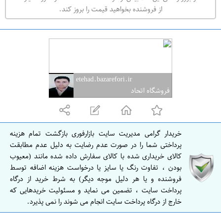
ه
از فروشنده بخواهید قیمت را بروز کند.
ر
ا
ن
ا
ص
etehad.bazarefori.ir
ف
فروشگاه اتحاد
ه
ا
ن
خریدار گرامی مدیریت سایت بازارفوری بازگشت تمام هزینه
ا
پرداختی شما را در صورت عدم رضایت به دلیل عدم مطابقت
ص
کالای خریداری شده با کالای سفارش داده شده مانند (معیوب
بودن ، تفاوت رنگ یا سایز یا درخواست هزینه اضافه توسط
ف
فروشنده و یا هر دلیل موجه دیگر) به شرط خرید از درگاه
ه
پرداخت سایت ، تضمین می نماید و مسئولیت خریدهایی که
ا
خارج از درگاه پرداخت سایت انجام می شوند را نمی پذیرد.
ن