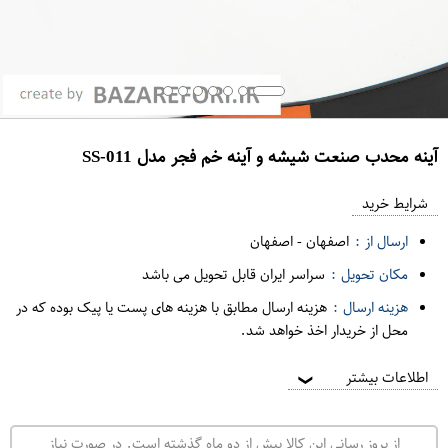
آینه محدب صنعت شیشه و آینه خم فجر مدل SS-011
ع
م
شرایط خرید
د
ارسال از :
اصفهان
-
اصفهان
ه
مکان تحویل :
سراسر ایران قابل تحویل می باشد
ف
هزینه ارسال :
هزینه ارسال مطابق با هزینه های پست یا پیک بوده که در
ر
محل از خریدار اخذ خواهد شد.
و
ش
اطلاعات بیشتر
❯
ی
ت
از بروز رسانی این کالا بیش از دو ماه گذشته است. در صورت نیاز