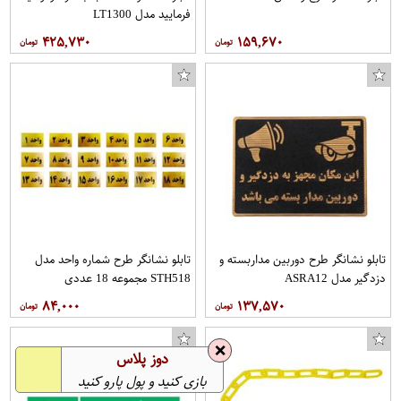
فرمایید مدل LT1300
۴۲۵,۷۳۰
۱۵۹,۶۷۰
تابلو نشانگر طرح دوربین مداربسته و
تابلو نشانگر طرح شماره واحد مدل
دزدگیر مدل ASRA12
STH518 مجموعه 18 عددی
۸۴,۰۰۰
۱۳۷,۵۷۰
❌
دوز پلاس
بازی کنید و پول پارو کنید