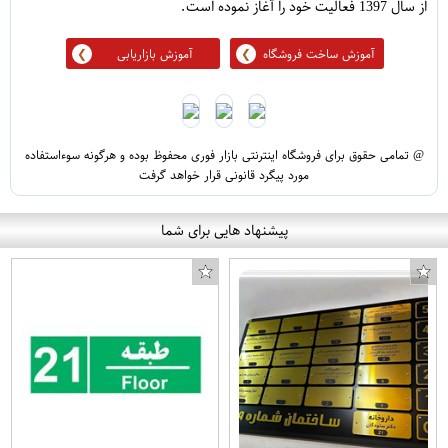
از سال 1397 فعالیت خود را آغاز نموده است.
آموزش ساخت فروشگاه
آموزش بازاریابی
@ تمامی حقوق برای فروشگاه اینترنتی بازار فوری محفوظ بوده و هرگونه سوءاستفاده
مورد پیگرد قانونی قرار خواهد گرفت
پیشنهاد هایی برای شما
ماگ طرح توکان مدل NI122
محافظ دسته پلی استیشن 4 مدل 355