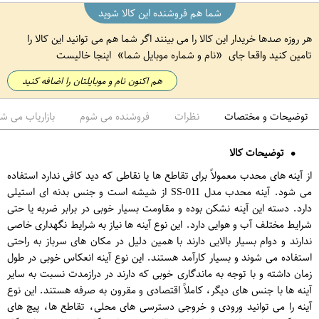
شما هم فروشنده این کالا شوید
هر روزه صدها خریدار این کالا را می بینند اگر شما هم می توانید این کالا را
تامین کنید واقعا جای
نام و شماره موبایل شما
اینجا خالیست
هم اکنون نام و موبایلتان را اضافه کنید
توضیحات و مختصات
نظرات
فروشنده می شوم
بازاریاب می ش
توضیحات کالا
از آینه های محدب معمولاً برای تقاطع ها یا نقاطی که دید کافی ندارد استفاده
می شود. آینه محدب مدل SS-011 از شیشه است و جنس بدنه ای استیلی
دارد. دسته این آینه نشکن بوده و مقاومت بسیار خوبی در برابر ضربه یا حتی
شرایط مختلف آب و هوایی دارد. این نوع آینه ها نیاز به شرایط نگهداری خاصی
ندارند و دوام بسیار بالایی دارند با همین دلیل در مکان های سرباز به راحتی
استفاده می شوند و بسیار کارآمد هستند. این نوع آینه انعکاس خوبی در طول
زمان داشته و با توجه به ماندگاری خوبی که دارند در درازمدت نسبت به سایر
آینه ها با جنس های دیگر، کاملاً اقتصادی و مقرون به صرفه هستند. این نوع
آینه را می توانید ورودی و خروجی دسترسی های محلی، تقاطع ها، پیچ های