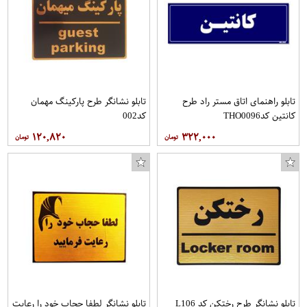
تابلو راهنمای اتاق مستر راد طرح
تابلو نشانگر طرح پارکینگ مهمان
کانتین کدTHO0096
کد002
۱۲۰,۸۲۰
۳۲۲,۰۰۰
تابلو نشانگر طرح رختکن کد L106
تابلو نشانگر لطفا حجاب خود را رعایت