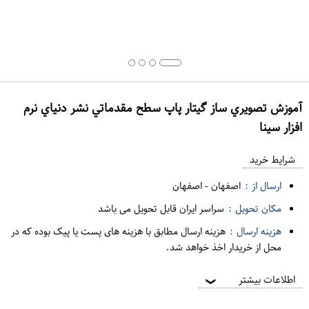
آموزش تصويري ساز گيتار پاپ سطح مقدماتي نشر دنياي نرم
افزار سينا
ع
م
شرایط خرید
د
ارسال از :
اصفهان
-
اصفهان
ه
مکان تحویل :
سراسر ایران قابل تحویل می باشد
ف
هزینه ارسال :
هزینه ارسال مطابق با هزینه های پست یا پیک بوده که در
ر
محل از خریدار اخذ خواهد شد.
و
ش
اطلاعات بیشتر
❯
ی