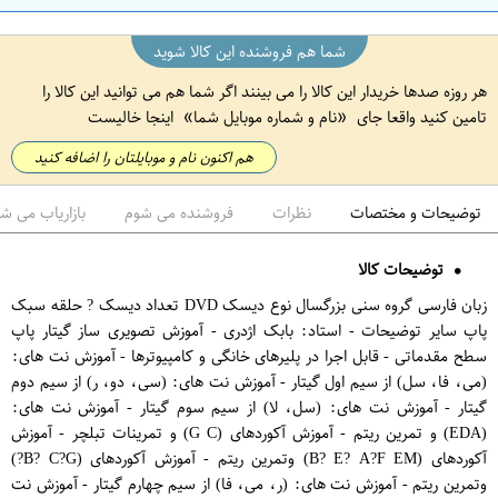
ن
شما هم فروشنده این کالا شوید
هر روزه صدها خریدار این کالا را می بینند اگر شما هم می توانید این کالا را
تامین کنید واقعا جای
نام و شماره موبایل شما
اینجا خالیست
هم اکنون نام و موبایلتان را اضافه کنید
توضیحات و مختصات
نظرات
فروشنده می شوم
بازاریاب می ش
توضیحات کالا
زبان فارسی گروه سنی بزرگسال نوع دیسک DVD تعداد دیسک ? حلقه سبک
پاپ سایر توضیحات - استاد: بابک اژدری - آموزش تصویری ساز گیتار پاپ
سطح مقدماتی - قابل اجرا در پلیرهای خانگی و کامپیوترها - آموزش نت های:
(می، فا، سل) از سیم اول گیتار - آموزش نت های: (سی، دو، ر) از سیم دوم
گیتار - آموزش نت های: (سل، لا) از سیم سوم گیتار - آموزش نت های:
(EDA) و تمرین ریتم - آموزش آکوردهای (G C) و تمرینات تبلچر - آموزش
آکوردهای (B? E? A?F EM) وتمرین ریتم - آموزش آکوردهای (B? C?G?)
وتمرین ریتم - آموزش نت های: (ر، می، فا) از سیم چهارم گیتار - آموزش نت