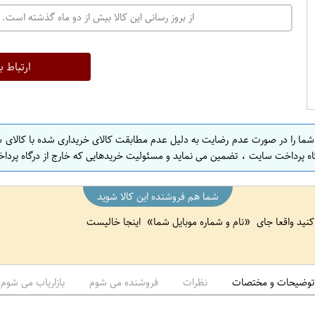
ت
از بروز رسانی این کالا بیش از دو ماه گذشته است. 
ه
ر
ا
ارتباط ب
ن
ا
ص
 شما را در صورت عدم رضایت به دلیل عدم مطابقت کالای خریداری شده با کالای 
ف
اه پرداخت سایت ، تضمین می نماید و مسئولیت خریدهایی که خارج از درگاه پرداخ
ه
ا
شما هم فروشنده این کالا شوید
ن
 کنید واقعا جای
نام و شماره موبایل شما
اینجا خالیست
ا
ص
ف
ه
توضیحات و مختصات
نظرات
فروشنده می شوم
بازاریاب می شوم
ا