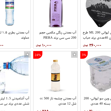
آب معدنی لیوانی 200 ML طرح
آب معدنی رنگی مکعبی حجم
آب معد
محافظ لنز دوربین تراستکتور مدل CLP مناسب برای گوشی موبایل سامسونگ Galaxy A7 2018 بسته 5 عددی
 حباب
200 سی سی برند PIERA
دماوند
۰۰۰
۱۰,۰۰۰
۳۶۰,۰۰۰
24%
5%
آب معدنی وین سو لیوانی- 200
آب معدنی چشمه ناز 500 cc
آب آشامیدنی 5
 40 عددی
شل 12 عددی
شش عددی برند بی سی isi