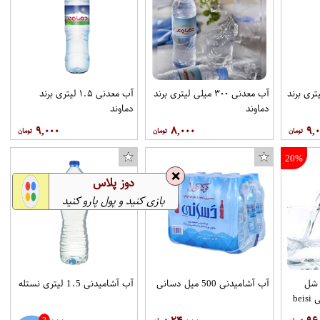
نی بطری ۱.۵ لیتری برند
آب معدنی ۳۰۰ میلی لیتری برند
آب معدنی ۱.۵ لیتری برند
سرویس آشپزخانه 15 پارچه وون کد 2202
عینک شنا یاماکاوا کد 9136DM-N-5
دماوند
دماوند
۹,۰۰۰
۸,۰۰۰
۹,
20%
❌
دوز پلاس
بازی کنید و پول پارو کنید
1. لیتر شل
آب آشامیدنی 500 میل دسانی
آب آشامیدنی 1.5 لیتری نستله
be