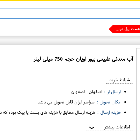
ماینوکسیدیل 5%
ست پول دربیار !!!
آب معدنی طبیعی پیور اویان حجم 750 میلی لیتر
ع
م
شرایط خرید
د
ه
ارسال از :
اصفهان
-
اصفهان
ف
مکان تحویل :
سراسر ایران قابل تحویل می باشد
ر
هزینه ارسال :
هزینه ارسال مطابق با هزینه های پست یا پیک بوده که د
و
ش
اطلاعات بیشتر
❯
ی