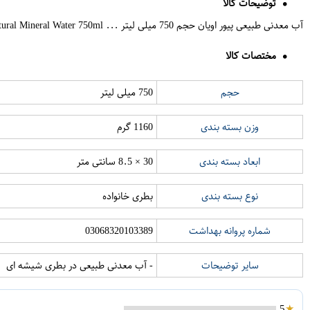
توضیحات کالا
آب معدنی طبیعی پیور اویان حجم 750 میلی لیتر ... Evian Pure Natural Mineral Water 750ml
مختصات کالا
حجم
750 میلی لیتر
وزن بسته بندی
1160 گرم
ابعاد بسته بندی
30 × 8.5 سانتی متر
نوع بسته بندی
بطری خانواده
شماره پروانه بهداشت
03068320103389
سایر توضیحات
- آب معدنی طبیعی در بطری شیشه ای
5