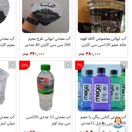
آب لیوانی مخصوص کافه قهوه
آب معدنی لیوانی طرح محرم
خانه حجم 120سی سی کارتن
200 سی سی کارتن 40 عددی
محرم کارتن 40عددی برند
60عددی برند حباب
برند حباب
۳۶۰,۰۰۰
۳۸۰,۰۰۰
38%
7%
آب معدنی کتابی رنگی با حجم
اب معدنی 12 عددی 250سی
400سی سی در شل 12عددی
سی برند اوتر
میلی لیتر بسته
❌
برند مگا دریزل(mega drizzle )