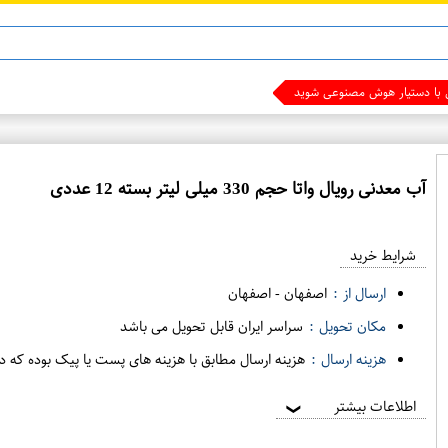
ن 13
ماینوکسیدیل 5%
ی با دستیار هوش مصنوعی شوید
آب معدنی رویال واتا حجم 330 میلی لیتر بسته 12 عددی
ع
م
شرایط خرید
د
ه
ارسال از :
اصفهان
-
اصفهان
ف
مکان تحویل :
سراسر ایران قابل تحویل می باشد
ر
هزینه ارسال :
هزینه ارسال مطابق با هزینه های پست یا پیک بوده که د
و
ش
اطلاعات بیشتر
❯
ی