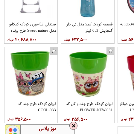
ظرف غذا نوبی مدلid5342.1 به
قمقمه کودک کملا مدل نی دار
صندلی غذاخوری کودک کیکابو
گنجایش 0.3 لیتر
مدل Sweet nature طرح پرنده
۲۰,۶۸۸,۵۰۰
۶۳۲,۵۰۰
۵۶
بند رخت اشتاد مدل پرنیان S80
ت گرمکن و شلوار ورزشی مردانه مدل JB-21
رن دوقلو
لیوان کودک طرح جغد و گل کد
لیوان کودک طرح جغد کد
COOL-033
FLOWER-NEW-031
۳۵۶,۵۰۰
۳۵۶,۵۰۰
۲۳
❌
دوز پلاس