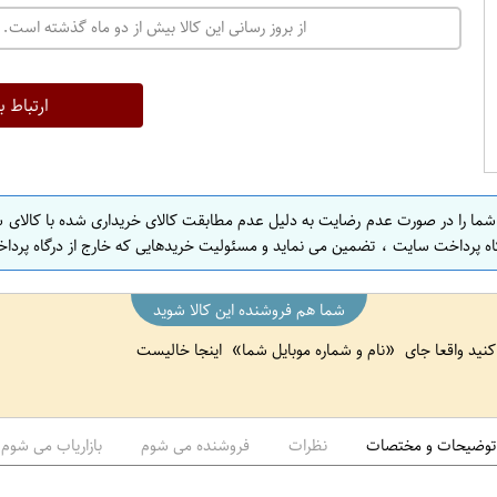
ت
از بروز رسانی این کالا بیش از دو ماه گذشته است. 
ه
ر
ا
ارتباط ب
ن
ا
ص
 شما را در صورت عدم رضایت به دلیل عدم مطابقت کالای خریداری شده با کالای 
ف
اه پرداخت سایت ، تضمین می نماید و مسئولیت خریدهایی که خارج از درگاه پرداخ
ه
ا
شما هم فروشنده این کالا شوید
ن
 کنید واقعا جای
نام و شماره موبایل شما
اینجا خالیست
ا
ص
ف
ه
توضیحات و مختصات
نظرات
فروشنده می شوم
بازاریاب می شوم
ا