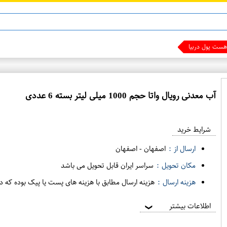
ست پول دربیار !!!
آب معدنی رویال واتا حجم 1000 میلی لیتر بسته 6 عددی
ع
م
شرایط خرید
د
ه
ارسال از :
اصفهان
-
اصفهان
ف
مکان تحویل :
سراسر ایران قابل تحویل می باشد
ر
هزینه ارسال :
هزینه ارسال مطابق با هزینه های پست یا پیک بوده که د
و
ش
اطلاعات بیشتر
❯
ی