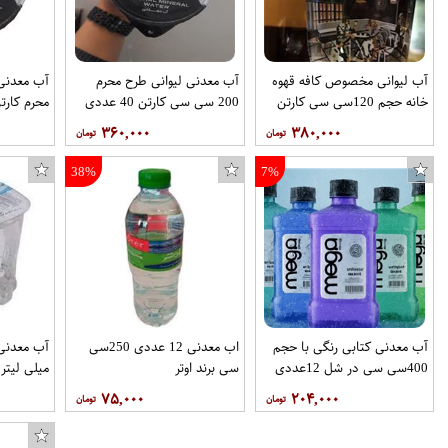
آب لیوانی مخصوص کافه قهوه
آب معدنی لیوانی طرح محرم
خانه حجم 120سی سی کارتن
200 سی سی کارتن 40 عددی
محرم کارتن 40عددی برند
60عددی برند حباب
برند حباب
۳۶۰,۰۰۰
۳۸۰,۰۰۰
38%
7%
آب معدنی کتابی رنگی با حجم
اب معدنی 12 عددی 250سی
400سی سی در شل 12عددی
سی برند اوتر
میلی لیتر بسته
برند مگا دریزل(mega drizzle )
۷۵,۰۰۰
۲۰۴,۰۰۰