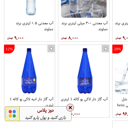
نی بطری ۱.۵ لیتری برند
آب معدنی ۳۰۰ میلی لیتری برند
آب معدنی ۱.۵ لیتری برند
دماوند
دماوند
۹,۰۰۰
۸,۰۰۰
۹,
12%
20%
کراوات مردانه هکس ایران مدل KX-B ANKP
تیشرت آستین کوتاه مردانه پاتیلوک طرح 139 کد 330606
1. لیتر شل
آب گاز دار لاکی یو کاله 1 لیتری
آب گاز دار انبه لاکی یو کاله 1
be
لیتری
❌
دوز پلاس
۳۳۱,۸۰۰
۸۰,۰۰۰
۹۶
بازی کنید و پول پارو کنید