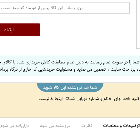
ت
از بروز رسانی این کالا بیش از دو ماه گذشته است. 
ه
ر
ا
ارتباط ب
ن
ا
ص
 شما را در صورت عدم رضایت به دلیل عدم مطابقت کالای خریداری شده با کالای 
ف
اه پرداخت سایت ، تضمین می نماید و مسئولیت خریدهایی که خارج از درگاه پرداخ
ه
ا
شما هم فروشنده این کالا شوید
ن
 کنید واقعا جای
نام و شماره موبایل شما
اینجا خالیست
ا
ص
ف
ه
توضیحات و مختصات
نظرات
فروشنده می شوم
بازاریاب می شوم
ا