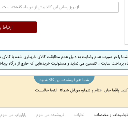
ت
از بروز رسانی این کالا بیش از دو ماه گذشته است. 
ه
ر
ا
ارتباط ب
ن
ا
ص
 شما را در صورت عدم رضایت به دلیل عدم مطابقت کالای خریداری شده با کالای 
ف
اه پرداخت سایت ، تضمین می نماید و مسئولیت خریدهایی که خارج از درگاه پرداخ
ه
ا
شما هم فروشنده این کالا شوید
ن
 کنید واقعا جای
نام و شماره موبایل شما
اینجا خالیست
ا
ص
ف
ه
توضیحات و مختصات
نظرات
فروشنده می شوم
بازاریاب می شوم
ا