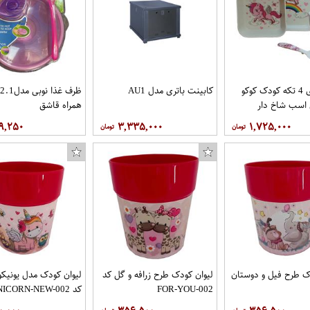
ظرف غذای 4 تکه کودک کوکو
کابینت باتری مدل AU1
 اسب شاخ دار
همراه قاشق
۹,۲۵۰
۳,۳۳۵,۰۰۰
۱,۷۲۵,۰۰۰
ک طرح فیل و دوستان
لیوان کودک طرح زرافه و گل کد
لیوان کودک مدل یونیکو
FOR-YOU-002
کد UNICORN-NEW-002