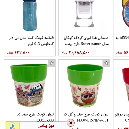
ظرف غذا نوبی مدلid5342.1 به
صندلی غذاخوری کودک کیکابو
قمقمه کودک کملا مدل نی دار
مدل Sweet nature طرح پرنده
گنجایش 0.3 لیتر
۶۳۲,۵۰۰
۲۰,۶۸۸,۵۰۰
۵۶
برچسب تاچ پد دسته بازی PS4 مدل Spider Man
پیاله ساچی مدل نامیدا بسته 6 عددی
رن دوقلو
لیوان کودک طرح جغد و گل کد
لیوان کودک طرح جغد کد
COOL-033
FLOWER-NEW-031
❌
دوز پلاس