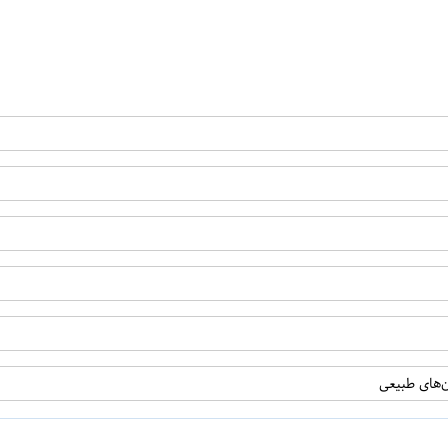
ن
اپراتور 1 :
اپراتور 2 :
ن‌های طبیعی