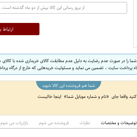
ت
از بروز رسانی این کالا بیش از دو ماه گذشته است. 
ه
ر
ا
ارتباط ب
ن
ا
ص
 شما را در صورت عدم رضایت به دلیل عدم مطابقت کالای خریداری شده با کالای 
ف
اه پرداخت سایت ، تضمین می نماید و مسئولیت خریدهایی که خارج از درگاه پرداخ
ه
ا
شما هم فروشنده این کالا شوید
ن
 کنید واقعا جای
نام و شماره موبایل شما
اینجا خالیست
ا
ص
ف
ه
توضیحات و مختصات
نظرات
فروشنده می شوم
بازاریاب می شوم
ا