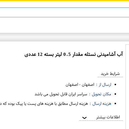
آب آشامیدنی نستله مقدار 0.5 لیتر بسته 12 عددی
ع
م
شرایط خرید
د
ه
ارسال از :
اصفهان
-
اصفهان
ف
مکان تحویل :
سراسر ایران قابل تحویل می باشد
ر
هزینه ارسال :
هزینه ارسال مطابق با هزینه های پست یا پیک بوده که د
و
ش
اطلاعات بیشتر
❯
ی