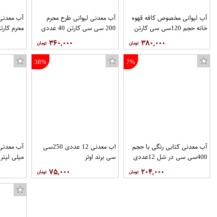
آب لیوانی مخصوص کافه قهوه
آب معدنی لیوانی طرح محرم
خانه حجم 120سی سی کارتن
200 سی سی کارتن 40 عددی
محرم کارتن 40عددی برند
60عددی برند حباب
برند حباب
۳۶۰,۰۰۰
۳۸۰,۰۰۰
38%
7%
آب معدنی کتابی رنگی با حجم
اب معدنی 12 عددی 250سی
400سی سی در شل 12عددی
سی برند اوتر
میلی لیتر بسته
برند مگا دریزل(mega drizzle )
۷۵,۰۰۰
۲۰۴,۰۰۰