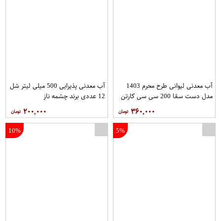
پارافین لفو مدل Blueberry حجم 500 میلی لیتر مجموعه 6 عددی
شورت پسرانه کد BP5 مجموعه 2 عددی
آب معدنی لیوانی طرح محرم 1403
آب معدنی پذیرایی 500 میلی لیتر شل
مدل دست سقا 200 سی سی کارتن
12 عددی برند چشمه ناز
40 عددی برند حباب
۲۰۰,۰۰۰
۳۶۰,۰۰۰
10%
5%