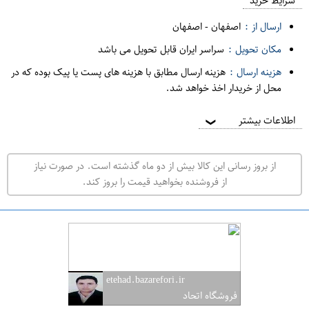
م
شرایط خرید
د
ارسال از :
اصفهان
-
اصفهان
ه
مکان تحویل :
سراسر ایران قابل تحویل می باشد
ف
هزینه ارسال :
هزینه ارسال مطابق با هزینه های پست یا پیک بوده که در
ر
محل از خریدار اخذ خواهد شد.
و
ش
اطلاعات بیشتر
❯
ی
ت
از بروز رسانی این کالا بیش از دو ماه گذشته است. در صورت نیاز
ه
از فروشنده بخواهید قیمت را بروز کند.
ر
ا
ن
ا
ص
etehad.bazarefori.ir
ف
فروشگاه اتحاد