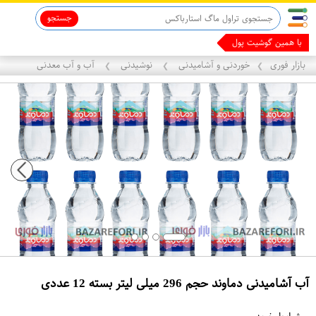
جستجو
ماینوکسیدیل 5%
با همین گوشیت پول دربیا
بازار فوری
خوردنی و آشامیدنی
نوشیدنی
آب و آب معدنی
❯
❯
❯
آب آشامیدنی دماوند حجم 296 میلی لیتر بسته 12 عددی
ع