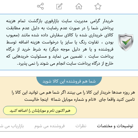
ه
ا
ن
خریدار گرامی مدیریت سایت بازارفوری بازگشت تمام هزینه
ا
پرداختی شما را در صورت عدم رضایت به دلیل عدم مطابقت
ص
کالای خریداری شده با کالای سفارش داده شده مانند (معیوب
بودن ، تفاوت رنگ یا سایز یا درخواست هزینه اضافه توسط
ف
فروشنده و یا هر دلیل موجه دیگر) به شرط خرید از درگاه
ه
پرداخت سایت ، تضمین می نماید و مسئولیت خریدهایی که
ا
خارج از درگاه پرداخت سایت انجام می شوند را نمی پذیرد.
ن
شما هم فروشنده این کالا شوید
هر روزه صدها خریدار این کالا را می بینند اگر شما هم می توانید این کالا را
تامین کنید واقعا جای
نام و شماره موبایل شما
اینجا خالیست
هم اکنون نام و موبایلتان را اضافه کنید
توضیحات و مختصات
نظرات
فروشنده می شوم
بازاریاب می ش