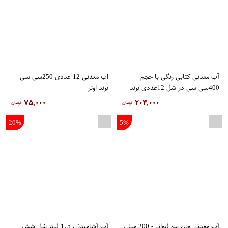
آب معدنی کتابی رنگی با حجم
اب معدنی 12 عددی 250سی سی
400سی سی در شل 12عددی برند
برند اوتر
مگا دریزل(mega drizzle )
۷۵,۰۰۰
۲۰۴,۰۰۰
20%
5%
آب معدنی وین سو لیوانی- 200 میلی
آب آشامیدنی 1.5 لیتر شل شش