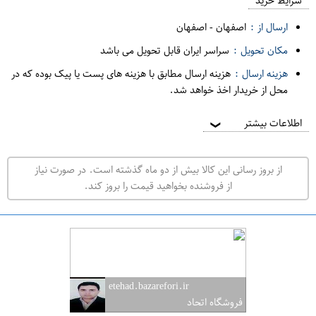
م
شرایط خرید
د
ارسال از :
اصفهان
-
اصفهان
ه
مکان تحویل :
سراسر ایران قابل تحویل می باشد
ف
هزینه ارسال :
هزینه ارسال مطابق با هزینه های پست یا پیک بوده که در
ر
محل از خریدار اخذ خواهد شد.
و
ش
اطلاعات بیشتر
❯
ی
ت
از بروز رسانی این کالا بیش از دو ماه گذشته است. در صورت نیاز
ه
از فروشنده بخواهید قیمت را بروز کند.
ر
ا
ن
ا
ص
etehad.bazarefori.ir
ف
فروشگاه اتحاد