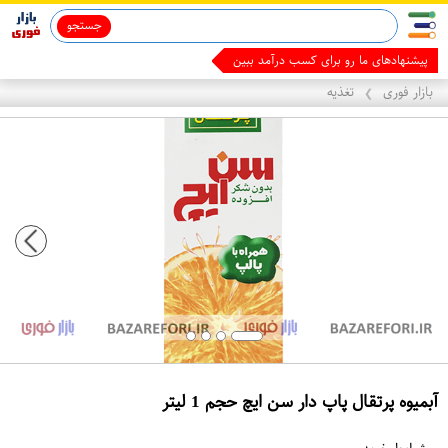
جستجو
ماینوکسیدیل 5%
قاب آیفون 13
مال
بازار فوری
تغذیه
❯
آبمیوه پرتقال پاپ دار سن ایچ حجم 1 لیتر
ع