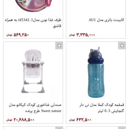
کابینت باتری مدل AU1
ظرف غذا نوبی مدلid5342.1 به همراه
قاشق
۵۶۹,۲۵۰
۳,۳۳۵,۰۰۰
قمقمه کودک کملا مدل نی دار
صندلی غذاخوری کودک کیکابو مدل
گنجایش 0.3 لیتر
Sweet nature طرح پرنده
۲۰,۶۸۸,۵۰۰
۶۳۲,۵۰۰