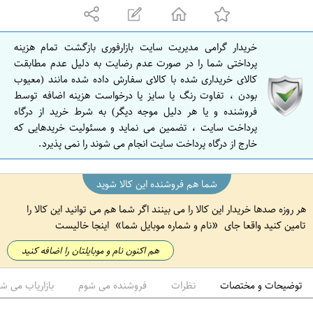
ه
ا
ن
خریدار گرامی مدیریت سایت بازارفوری بازگشت تمام هزینه
ا
پرداختی شما را در صورت عدم رضایت به دلیل عدم مطابقت
ص
کالای خریداری شده با کالای سفارش داده شده مانند (معیوب
بودن ، تفاوت رنگ یا سایز یا درخواست هزینه اضافه توسط
ف
فروشنده و یا هر دلیل موجه دیگر) به شرط خرید از درگاه
ه
پرداخت سایت ، تضمین می نماید و مسئولیت خریدهایی که
ا
خارج از درگاه پرداخت سایت انجام می شوند را نمی پذیرد.
ن
شما هم فروشنده این کالا شوید
هر روزه صدها خریدار این کالا را می بینند اگر شما هم می توانید این کالا را
تامین کنید واقعا جای
نام و شماره موبایل شما
اینجا خالیست
هم اکنون نام و موبایلتان را اضافه کنید
توضیحات و مختصات
نظرات
فروشنده می شوم
بازاریاب می ش