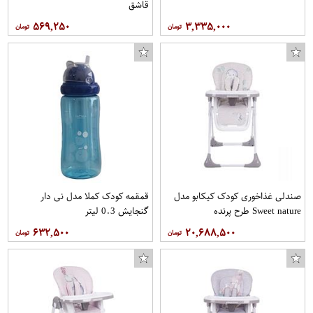
قاشق
۵۶۹,۲۵۰
۳,۳۳۵,۰۰۰
صندلی غذاخوری کودک کیکابو مدل
قمقمه کودک کملا مدل نی دار
Sweet nature طرح پرنده
گنجایش 0.3 لیتر
۶۳۲,۵۰۰
۲۰,۶۸۸,۵۰۰