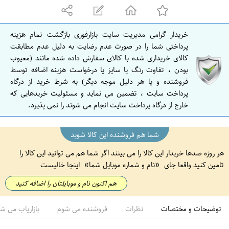
ه
ا
ن
خریدار گرامی مدیریت سایت بازارفوری بازگشت تمام هزینه
ا
پرداختی شما را در صورت عدم رضایت به دلیل عدم مطابقت
ص
کالای خریداری شده با کالای سفارش داده شده مانند (معیوب
بودن ، تفاوت رنگ یا سایز یا درخواست هزینه اضافه توسط
ف
فروشنده و یا هر دلیل موجه دیگر) به شرط خرید از درگاه
ه
پرداخت سایت ، تضمین می نماید و مسئولیت خریدهایی که
ا
خارج از درگاه پرداخت سایت انجام می شوند را نمی پذیرد.
ن
شما هم فروشنده این کالا شوید
هر روزه صدها خریدار این کالا را می بینند اگر شما هم می توانید این کالا را
تامین کنید واقعا جای
نام و شماره موبایل شما
اینجا خالیست
هم اکنون نام و موبایلتان را اضافه کنید
توضیحات و مختصات
نظرات
فروشنده می شوم
بازاریاب می ش