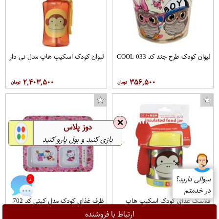
لیوان کودک طرح جغد کد COOL-033
لیوان کودک اسکیپ هاپ مدل نی دار
۲,۴۰۳,۵۰۰
۳۵۶,۵۰۰
❌
دوز پلاس
بازی کنید و پول پارو کنید
❌
سوالی دارید؟
در خدمتم
3
فلاسک غذای کودک اسکیپ هاپ
ظرف غذای کودک مدل کیتی کد 702
طرح چیکی مانکی
ارتباط با فروشنده