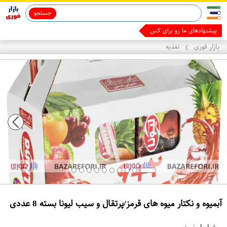
جستجو
قاب آیفون 13
ماینوکسیدیل 5%
پیشنهادهای ما رو برای کسب درآمد
بازار فوری
تغذیه
❯
آبمیوه و نکتار میوه های قرمز/پرتقال و سیب لیونا بسته 8 عددی
ع