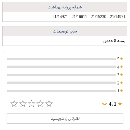
شماره پروانه بهداشت
21/14971 - 21/15230 - 21/16611 - 21/14971
سایر توضیحات
بسته 8 عددی
5
4
3
2
1
☆
☆
☆
☆
☆
4.1
❯
21
5
نظرتان را بنویسید
2
4