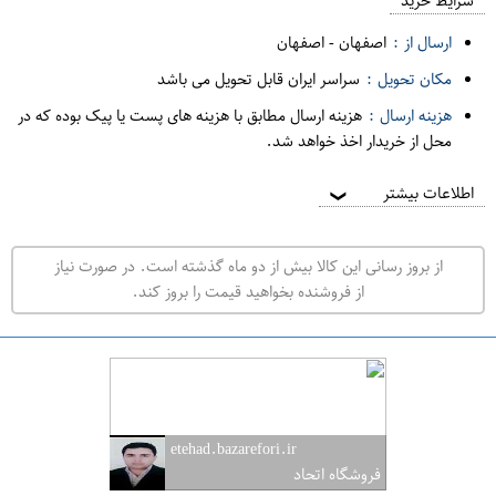
م
شرایط خرید
د
ارسال از :
اصفهان
-
اصفهان
ه
مکان تحویل :
سراسر ایران قابل تحویل می باشد
ف
هزینه ارسال :
هزینه ارسال مطابق با هزینه های پست یا پیک بوده که در
ر
محل از خریدار اخذ خواهد شد.
و
ش
اطلاعات بیشتر
❯
ی
ت
از بروز رسانی این کالا بیش از دو ماه گذشته است. در صورت نیاز
ه
از فروشنده بخواهید قیمت را بروز کند.
ر
ا
ن
ا
ص
etehad.bazarefori.ir
ف
فروشگاه اتحاد