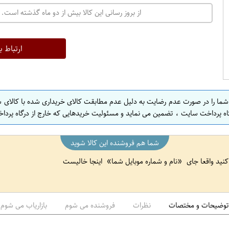
ت
از بروز رسانی این کالا بیش از دو ماه گذشته است. 
ه
ر
ا
ارتباط ب
ن
ا
ص
 شما را در صورت عدم رضایت به دلیل عدم مطابقت کالای خریداری شده با کالای 
ف
اه پرداخت سایت ، تضمین می نماید و مسئولیت خریدهایی که خارج از درگاه پرداخ
ه
ا
شما هم فروشنده این کالا شوید
ن
 کنید واقعا جای
نام و شماره موبایل شما
اینجا خالیست
ا
ص
ف
ه
توضیحات و مختصات
نظرات
فروشنده می شوم
بازاریاب می شوم
ا