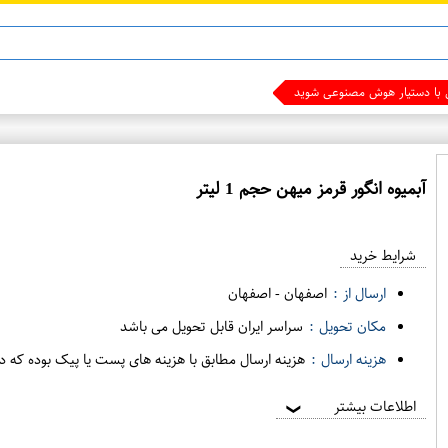
ماینوکسیدیل 5%
ی با دستیار هوش مصنوعی شوید
آبمیوه انگور قرمز میهن حجم 1 لیتر
ع
م
شرایط خرید
د
ه
ارسال از :
اصفهان
-
اصفهان
ف
مکان تحویل :
سراسر ایران قابل تحویل می باشد
ر
هزینه ارسال :
هزینه ارسال مطابق با هزینه های پست یا پیک بوده که د
و
ش
اطلاعات بیشتر
❯
ی