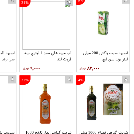
9%
31%
آبمیوه سیب پاکتی 200 میلی
آب ميوه هاي سبز 1 ليتري برند
لیتر برند سن ایچ
فروت لند
سي برند ف
۹,۰۰۰
۸۲,۰۰۰
22%
4%
شربت گیاهی نعناع 1000 میلی
شربت گیاهی بهار نارنج 1000