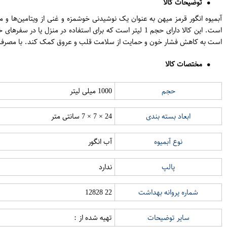
توضیحات کالا
آبمیوه انگور قرمز میهن به عنوان یک نوشیدنی خوشمزه و غنی از ویتامین‌ها و 
است. این کالا دارای حجم 1 لیتر است که برای استفاده د
است به کاهش فشار خون و حمایت از سلامت قلب و عروق کمک کند. با مصرف این آ
مختصات کالا
حجم
1000 میلی لیتر
ابعاد بسته بندی
24 × 7 × 7 سانتی متر
نوع آبمیوه
آب انگور
پالپ
ندارد
شماره پروانه بهداشت
22 12828
سایر توضیحات
تهیه شده از :