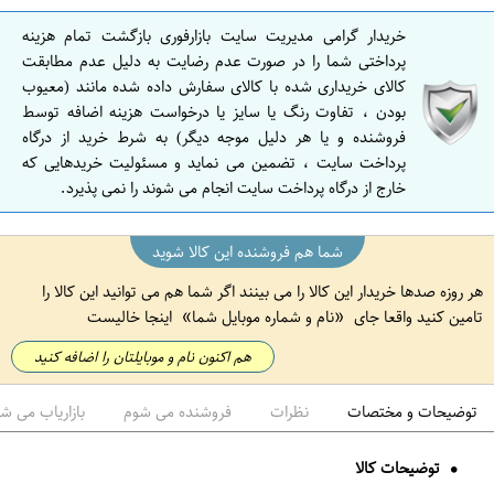
ن
خریدار گرامی مدیریت سایت بازارفوری بازگشت تمام هزینه
ا
پرداختی شما را در صورت عدم رضایت به دلیل عدم مطابقت
ص
کالای خریداری شده با کالای سفارش داده شده مانند (معیوب
بودن ، تفاوت رنگ یا سایز یا درخواست هزینه اضافه توسط
ف
فروشنده و یا هر دلیل موجه دیگر) به شرط خرید از درگاه
ه
پرداخت سایت ، تضمین می نماید و مسئولیت خریدهایی که
ا
خارج از درگاه پرداخت سایت انجام می شوند را نمی پذیرد.
ن
شما هم فروشنده این کالا شوید
هر روزه صدها خریدار این کالا را می بینند اگر شما هم می توانید این کالا را
تامین کنید واقعا جای
نام و شماره موبایل شما
اینجا خالیست
هم اکنون نام و موبایلتان را اضافه کنید
توضیحات و مختصات
نظرات
فروشنده می شوم
بازاریاب می ش
توضیحات کالا