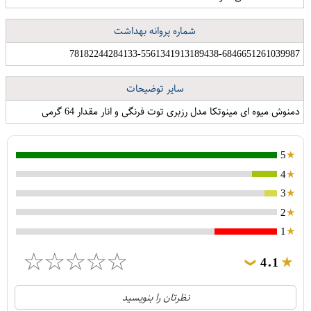
کلاه گیس زنانه کد 7488F
کلاه آفتابگیر مدل PZ159
اتصال زانویی کد ۲۰۴۵ بسته ۵ عددی
شماره پروانه بهداشت
78182244284133-5561341913189438-6846651261039987
سایر توضیحات
دمنوش میوه ای مینوتکا مدل رزبری توت فرنگی و انار مقدار 64 گرمی
5
4
3
2
1
☆
☆
☆
☆
☆
4.1
❯
21
5
نظرتان را بنویسید