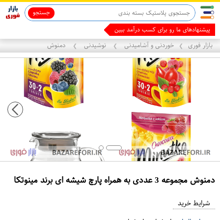
جستجو
ماینوکسیدیل 5%
پیشنهادهای ما رو برای کسب درآمد ببین
بازار فوری
خوردنی و آشامیدنی
نوشیدنی
دمنوش
❯
❯
❯
دمنوش مجموعه 3 عددی به همراه پارچ شیشه ای برند مینوتکا
ع
م
شرایط خرید
د