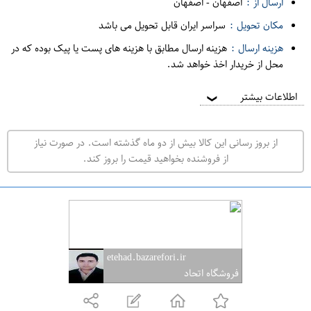
ارسال از :
اصفهان
-
اصفهان
ه
مکان تحویل :
سراسر ایران قابل تحویل می باشد
ف
هزینه ارسال :
هزینه ارسال مطابق با هزینه های پست یا پیک بوده که در
ر
محل از خریدار اخذ خواهد شد.
و
ش
اطلاعات بیشتر
❯
ی
ت
از بروز رسانی این کالا بیش از دو ماه گذشته است. در صورت نیاز
ه
از فروشنده بخواهید قیمت را بروز کند.
ر
ا
ن
ا
ص
etehad.bazarefori.ir
ف
فروشگاه اتحاد
ه
ا