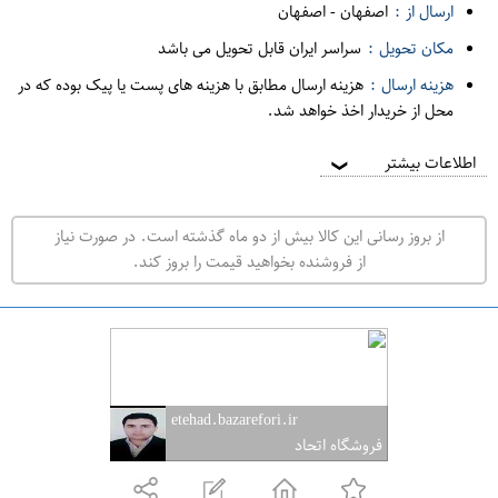
د
ارسال از :
اصفهان
-
اصفهان
ه
مکان تحویل :
سراسر ایران قابل تحویل می باشد
ف
هزینه ارسال :
هزینه ارسال مطابق با هزینه های پست یا پیک بوده که در
ر
محل از خریدار اخذ خواهد شد.
و
ش
اطلاعات بیشتر
❯
ی
ت
از بروز رسانی این کالا بیش از دو ماه گذشته است. در صورت نیاز
ه
از فروشنده بخواهید قیمت را بروز کند.
ر
ا
ن
ا
ص
etehad.bazarefori.ir
ف
فروشگاه اتحاد
ه