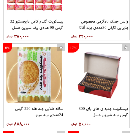
والس جمک 20گرمی مخصوص
بیسکویت گندم کامل دایجستیو 32
پذیرایی کارتن 36عددی برند آناتا
گرمی 90 عددی برند شیرین عسل
۳۸۰,۰۰۰
۲۴۰,۰۰۰
8%
17%
بیسکویت جعبه ی های بای 300
ساقه طلایی چند غله 220 گرمی
گرمی برند شیرین عسل
24عددی برند مینو
۸۸۸,۰۰۰
۵۰,۰۰۰