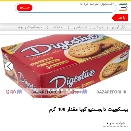
جستجو
ماینوکسیدیل 5%
با همین گوشیت
بازار فوری
خوردنی و آشامیدنی
تنقلات
بیسکویت و ویفر
❯
❯
❯
بیسکوییت دایجستیو کوپا مقدار 400 گرم
ع
م
شرایط خرید