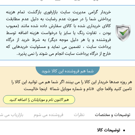
ا
ن
خریدار گرامی مدیریت سایت بازارفوری بازگشت تمام هزینه
ا
پرداختی شما را در صورت عدم رضایت به دلیل عدم مطابقت
ص
کالای خریداری شده با کالای سفارش داده شده مانند (معیوب
بودن ، تفاوت رنگ یا سایز یا درخواست هزینه اضافه توسط
ف
فروشنده و یا هر دلیل موجه دیگر) به شرط خرید از درگاه
ه
پرداخت سایت ، تضمین می نماید و مسئولیت خریدهایی که
ا
خارج از درگاه پرداخت سایت انجام می شوند را نمی پذیرد.
ن
شما هم فروشنده این کالا شوید
هر روزه صدها خریدار این کالا را می بینند اگر شما هم می توانید این کالا را
تامین کنید واقعا جای
نام و شماره موبایل شما
اینجا خالیست
هم اکنون نام و موبایلتان را اضافه کنید
توضیحات و مختصات
نظرات
فروشنده می شوم
بازاریاب می ش
توضیحات کالا