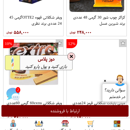
کراکر چوب شور 30 گرمی 48 عددی
ویفر شکلاتی قهوه OTTE2گرمی 45
برند شیرین عسل
24 عددی برند نظری
۵۵۸,۰۰۰
۲۴۸,۰۰۰
10%
12%
❌
دوز پلاس
بازی کنید و پول پارو کنید
❌
سوالی دارید؟
2
در خدمتم
مینی بایکت شکلاتی قرمز 24عددی
ویفر شکلاتی 60extra گرمی 60عددی
برند شونیز
برند شیرین عسل
ارتباط با فروشنده
۳۸۰,۰۰۰
۱۵۰,۰۰۰